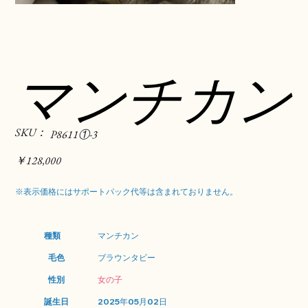
マンチカン
SKU：
SKU：
P8611①-3
P8611①-3
価
￥128,000
格
※表示価格にはサポートパック代等は含まれておりません。
種類
マンチカン
毛色
ブラウンタビー
性別
女の子
誕生日
2025年05月02日