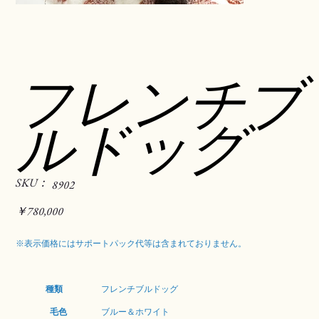
フレンチブ
ルドッグ
SKU：
SKU：
8902
8902
価
￥780,000
格
※表示価格にはサポートパック代等は含まれておりません。
種類
フレンチブルドッグ
毛色
ブルー＆ホワイト