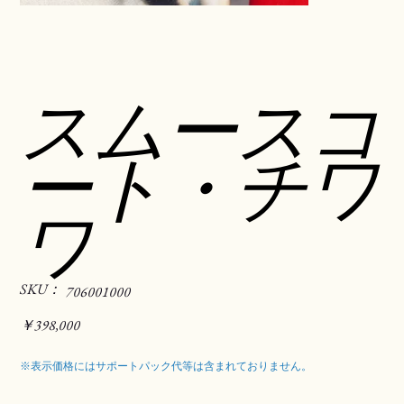
スムースコ
ート・チワ
ワ
SKU：
SKU：
706001000
706001000
価
￥398,000
格
※表示価格にはサポートパック代等は含まれておりません。